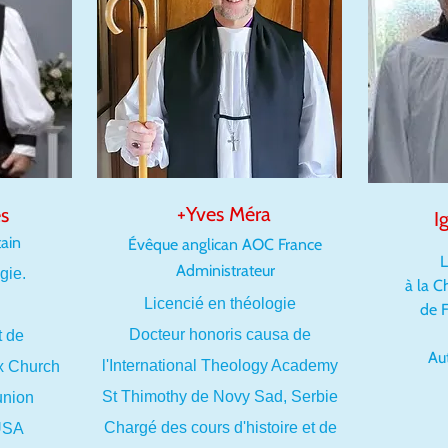
+Yves Méra
es
I
ain
Évêque anglican AOC France
L
Administrateur
gie.
à la 
Licencié en théologie
de F
Docteur honoris causa de
t de
Au
l'International Theology Academy
x Church
St Thimoth
y de Novy Sad, Serbie
nion
Chargé des cours d'histoire et de
 USA