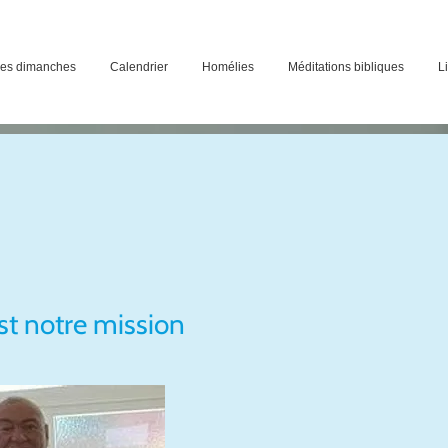
des dimanches
Calendrier
Homélies
Méditations bibliques
Li
t notre mission