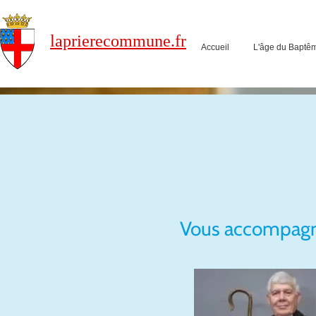
laprierecommune.fr
Accueil
L'âge du Baptê
Vous accompagne