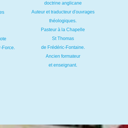
doctrine anglicane
Auteur et traducteur d'ouvrages
es
théologiques.
Pasteur à la Chapelle
St Thomas
lote
de Frédéric-Fontaine.
r-Force.
Ancien formateur
et enseignant.