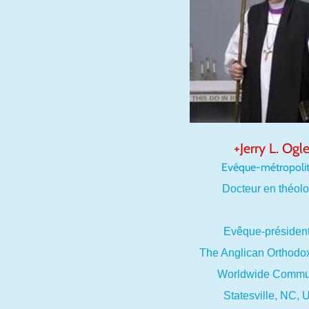
+Jerry L. Ogl
Evêque-métropolit
Docteur en théolo
Evêque-présiden
The Anglican Orthodo
Worldwide Commu
Statesville, NC,