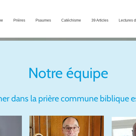
me
Prières
Psaumes
Catéchisme
39 Articles
Lectures 
Notre équipe
r dans la prière commune biblique es