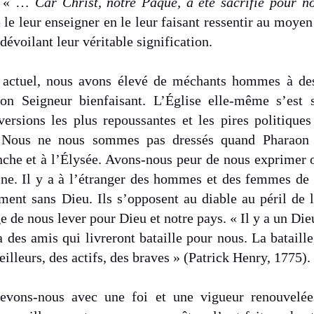
n. « …
Car Christ, notre Pâque, a été sacrifié pour n
le leur enseigner en le leur faisant ressentir au moyen
dévoilant leur véritable signification.
 actuel, nous avons élevé de méchants hommes à des
on Seigneur bienfaisant. L’Église elle-même s’est st
ersions les plus repoussantes et les pires politique
. Nous ne nous sommes pas dressés quand Pharaon a
che et à l’Élysée. Avons-nous peur de nous exprimer 
uine. Il y a à l’étranger des hommes et des femmes de 
ment sans Dieu. Ils s’opposent au diable au péril de l
 de nous lever pour Dieu et notre pays. « Il y a un Dieu
a des amis qui livreront bataille pour nous. La bataill
 veilleurs, des actifs, des braves » (Patrick Henry, 1775).
evons-nous avec une foi et une vigueur renouvelées