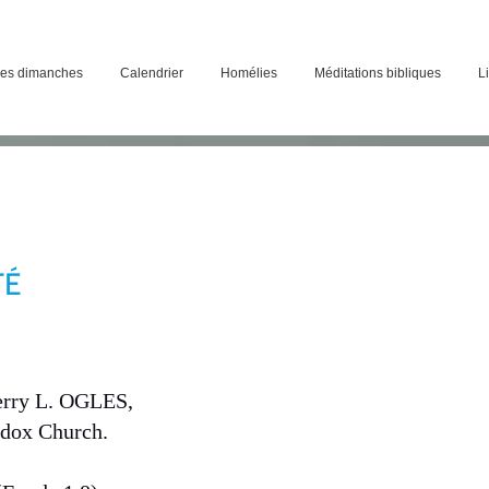
des dimanches
Calendrier
Homélies
Méditations bibliques
Li
TÉ
Jerry L. OGLES,
odox Church.