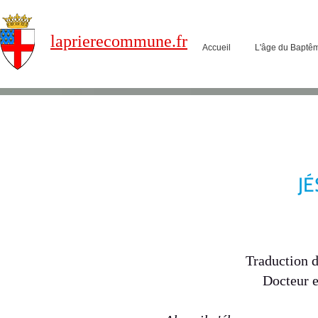
laprierecommune.fr
Accueil
L'âge du Baptê
J
Traduction d
Docteur e