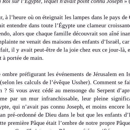
u Roi sur l’Égypte, lequel n'avait point connu Joseph
» 
, à l’heure où on éteignait les lampes dans le pays de
it entendre dans toute l’Égypte une clameur croissante
cendo, alors que chaque famille découvrait son aîné in
lainte ne venait des maisons des enfants d’Israël, car 
fait, il y avait peut-être de la joie chez eux ce jour-là
t à portée de main.
 ombre préfigurant les événements de Jérusalem en Isr
 (selon les calculs de l’évêque Ussher). Comment se fa
 ? Si vous avez cédé au mensonge du Serpent d’après 
me par un mur infranchissable, leur pleine signifi
gypte, qui n’avait pas connu Joseph, et moins encore l
plan pré-ordonné de Dieu dans le but que les enfants d’
te première Pâque était l’ombre de notre propre Pâque 