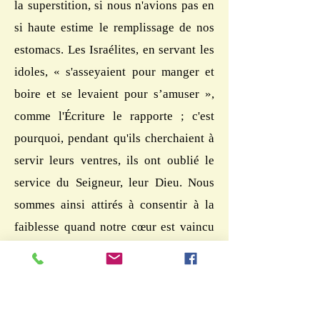
la superstition, si nous n'avions pas en
si haute estime le remplissage de nos
estomacs. Les Israélites, en servant les
idoles, « s'asseyaient pour manger et
boire et se levaient pour s’amuser »,
comme l'Écriture le rapporte ; c'est
pourquoi, pendant qu'ils cherchaient à
servir leurs ventres, ils ont oublié le
service du Seigneur, leur Dieu. Nous
sommes ainsi attirés à consentir à la
faiblesse quand notre cœur est vaincu
par l'ivresse et la bonne chère. Ainsi
Hérode, tout à son banquet, était
content que le saint homme de Dieu,
Jean Baptiste, soit décapité à la