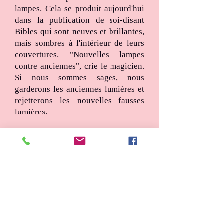
lampes. Cela se produit aujourd'hui
dans la publication de soi-disant
Bibles qui sont neuves et brillantes,
mais sombres à l'intérieur de leurs
couvertures. "Nouvelles lampes
contre anciennes", crie le magicien.
Si nous sommes sages, nous
garderons les anciennes lumières et
rejetterons les nouvelles fausses
lumières.
« Et comme l'époux tardait à venir,
elles sommeillèrent toutes, et
s'endormirent. ». Les vierges folles
ne voulaient avoir que l'apparence
d'avoir la Lumière, les Vierges sages
voulaient la Lumière elle-même.
Remarquez que toutes ont dormi ce
qui est normal. On ne peut pas rester