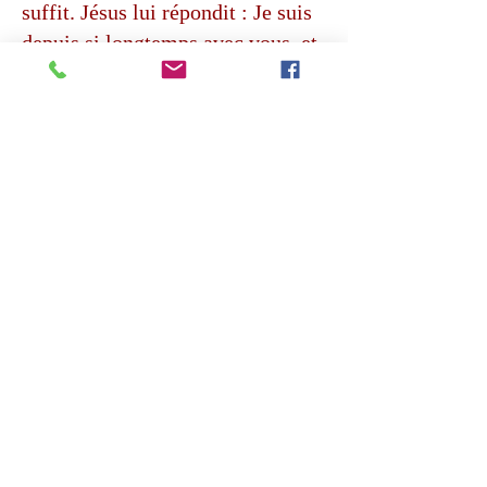
suffit. Jésus lui répondit : Je suis
depuis si longtemps avec vous, et
tu ne m'as point connu ? Philippe,
celui qui m'a vu, a vu mon Père ;
et comment dis-tu : Montre-nous
le Père ? Ne crois-tu pas que je
suis en [mon] Père, et que le Père
est en moi ? Les paroles que je
vous dis, je ne les dis pas de moi-
même ; mais le Père qui demeure
en moi, est celui qui fait les
œuvres ». Le Père est dans le
Fils, et c'est le Père qui accomplit
les œuvres du Salut, en étant en
Son Fils.