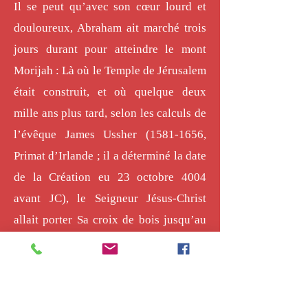
Il se peut qu’avec son cœur lourd et
douloureux, Abraham ait marché trois
jours durant pour atteindre le mont
Morijah : Là où le Temple de Jérusalem
était construit, et où quelque deux
mille ans plus tard, selon les calculs de
l’évêque James Ussher
(1581-1656
,
Primat d’Irlande ; il a déterminé la date
de la Création eu 23 octobre 4004
avant JC), le Seigneur Jésus-Christ
allait porter Sa croix de bois jusqu’au
Calvaire, comme Isaac y a porté le bois
du sacrifice, et Il s’est offert Lui-même
en sacrifice pour nous tous.
.