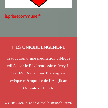
laprierecommune.fr
FILS UNIQUE ENGENDRÉ
Traduction d’une méditation biblique
éditée par le Révérendissime Jerry L.
OGLES, Docteur en Théologie et
évêque métropolite de l’Anglican
Orthodox Church.
_
«
Car Dieu a tant aimé le monde, qu'il