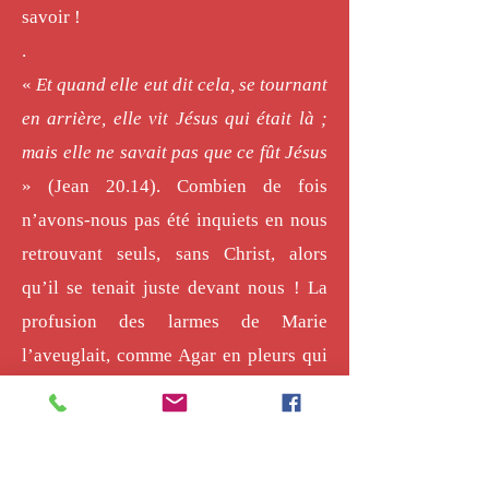
savoir !
.
«
Et quand elle eut dit cela, se tournant
en arrière, elle vit Jésus qui était là ;
mais elle ne savait pas que ce fût Jésus
» (Jean 20.14). Combien de fois
n’avons-nous pas été inquiets en nous
retrouvant seuls, sans Christ, alors
qu’il se tenait juste devant nous ! La
profusion des larmes de Marie
l’aveuglait, comme Agar en pleurs qui
ne voyait pas la source, dans le désert.
Elle vit Jésus, mais elle le voyait flou, à
travers ses larmes. Elle l’a pris pour le