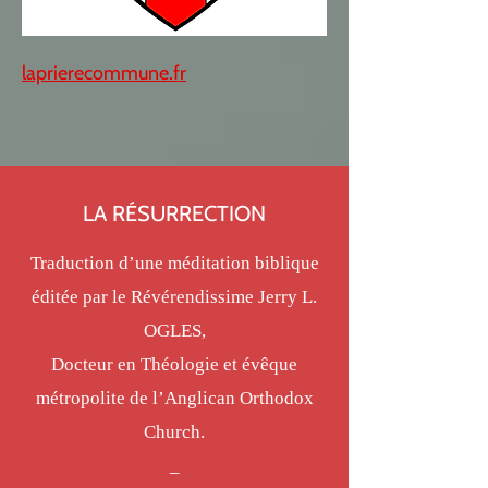
laprierecommune.fr
LA RÉSURRECTION
Traduction d’une méditation biblique
éditée par le Révérendissime Jerry L.
OGLES,
Docteur en Théologie et évêque
métropolite de l’Anglican Orthodox
Church.
_