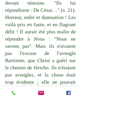
devant témoins. "Ils lui
répondirent : De César…" (v. 21).
Horreur, enfer et damnation ! Les
voilà pris en faute, et en flagrant
délit ! Il aurait été plus malin de
répondre à Jésus : "Nous ne
savons pas". Mais ils n'avaient
pas l'excuse de l'aveugle
Bartimée, que Christ a guéri sur
le chemin de Jéricho. Ils n'étaient
pas aveugles, et la chose était
trop évidente ; elle ne pouvait
plus être cachée : ce denier
Romain devait leur brûler la
main, tel un billet d'entrée pour
l'Enfer ! Et pour faire bonne