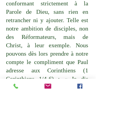
conformant strictement à la
Parole de Dieu, sans rien en
retrancher ni y ajouter. Telle est
notre ambition de disciples, non
des Réformateurs, mais de
Christ, à leur exemple. Nous
pouvons dès lors prendre à notre
compte le compliment que Paul
adresse aux Corinthiens (1
Corinthiens 1/4-6) : « Je dis
constamment à mon Dieu toute
ma reconnaissance à votre sujet
pour la grâce de Dieu qui vous a
été accordée en Jésus-Christ. En
effet, en lui vous avez été
comblés de toutes les richesses,