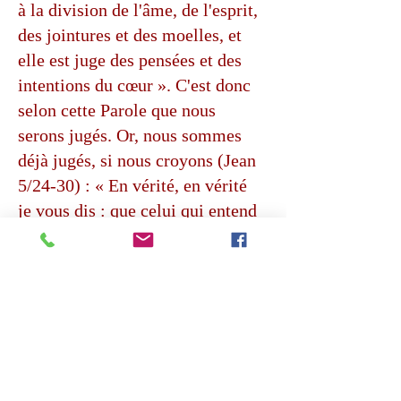
à la division de l'âme, de l'esprit,
des jointures et des moelles, et
elle est juge des pensées et des
intentions du cœur ». C'est donc
selon cette Parole que nous
serons jugés. Or, nous sommes
déjà jugés, si nous croyons (Jean
5/24-30) : « En vérité, en vérité
je vous dis : que celui qui entend
ma parole, et croit à celui qui m'a
envoyé, a la vie éternelle, et il ne
sera point exposé à la
condamnation, mais il est passé
de la mort à la vie. En vérité, en
vérité je vous dis : que l'heure
vient, et elle est même déjà